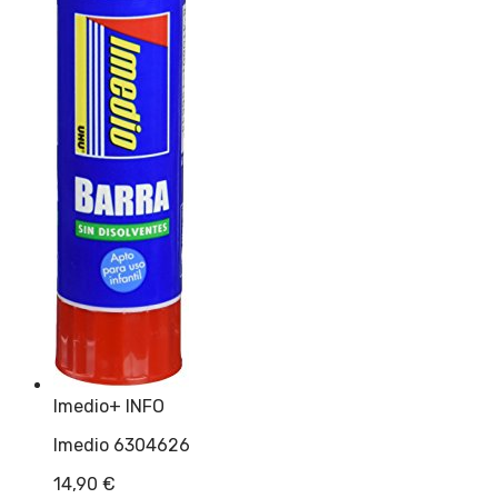
Imedio
+ INFO
Imedio 6304626
14,90
€