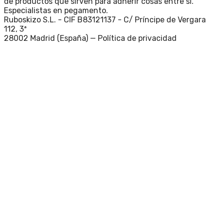
de productos que sirven para adherir cosas entre si.
Especialistas en pegamento.
Ruboskizo S.L. - CIF B83121137 - C/ Príncipe de Vergara
112, 3ª
28002 Madrid (España) —
Política de privacidad